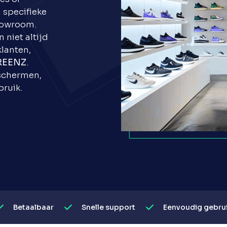
 specifieke
showroom.
niet altijd
lanten,
REENZ
.
 schermen,
ruik.
Betaalbaar
Snelle support
Eenvoudig gebru