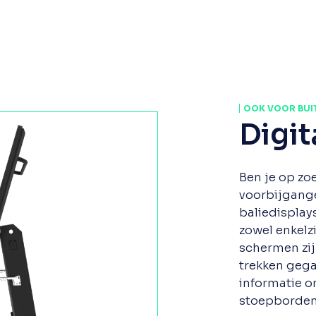
OOK VOOR BUI
Digi
Ben je op zo
voorbijgange
baliedisplay
zowel enkelz
schermen zi
trekken gega
informatie o
stoepborden 