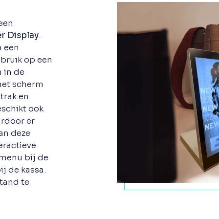
een
 Display
.
m een
bruik op een
 in de
het scherm
strak en
eschikt ook
ardoor er
aan deze
eractieve
 menu bij de
j de kassa.
stand te