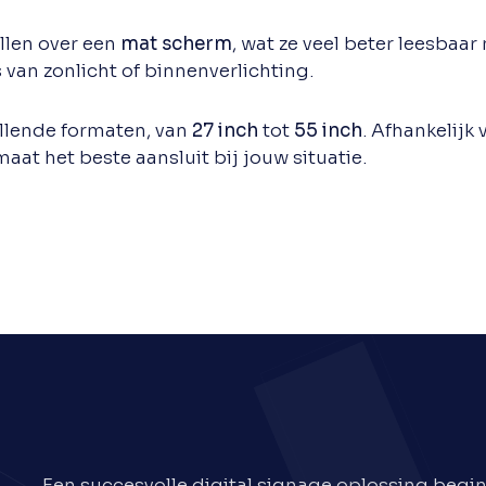
len over een
mat scherm
, wat ze veel beter leesbaa
van zonlicht of binnenverlichting.
illende formaten, van
27 inch
tot
55 inch
. Afhankelijk
aat het beste aansluit bij jouw situatie.
Een succesvolle digital signage oplossing begint