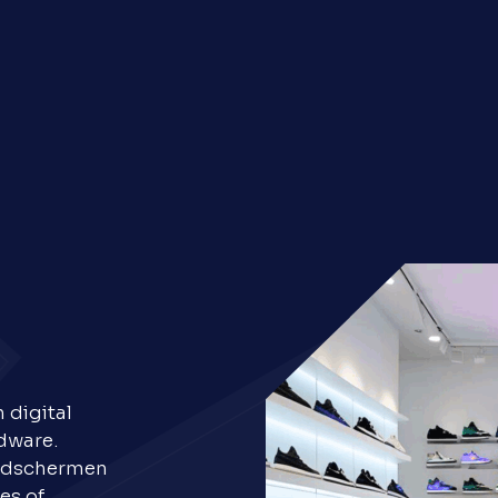
 digital
rdware.
eldschermen
es of