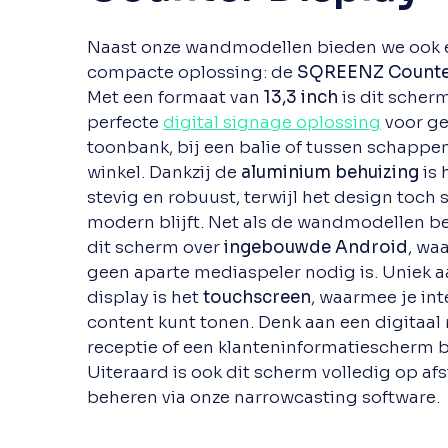
Naast onze wandmodellen bieden we ook 
compacte oplossing: de
SQREENZ Counter
Met een formaat van
13,3 inch
is dit scher
perfecte
digital signage oplossing
voor ge
toonbank, bij een balie of tussen schappen
winkel. Dankzij de
aluminium behuizing
is 
stevig en robuust, terwijl het design toch 
modern blijft. Net als de wandmodellen b
dit scherm over
ingebouwde Android
, wa
geen aparte mediaspeler nodig is. Uniek 
display is het
touchscreen
, waarmee je int
content kunt tonen. Denk aan een digitaal
receptie of een klanteninformatiescherm bi
Uiteraard is ook dit scherm volledig op af
beheren via onze narrowcasting software.