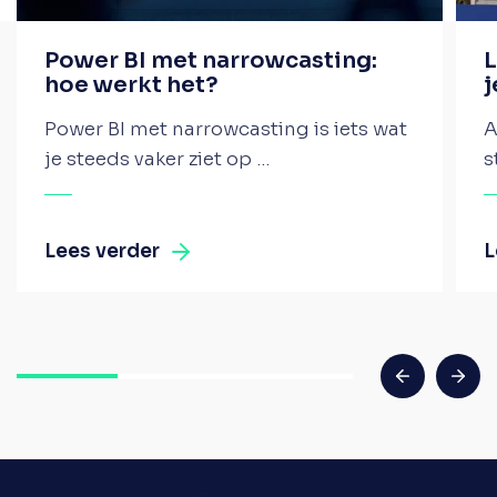
Power BI met narrowcasting:
L
hoe werkt het?
j
Power BI met narrowcasting is iets wat
A
je steeds vaker ziet op ...
s
Lees verder
L