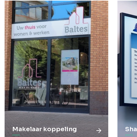
Makelaar koppeling
Sha