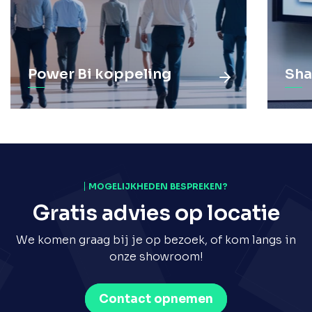
Power Bi koppeling
Sha
MOGELIJKHEDEN BESPREKEN?
Gratis advies op locatie
We komen graag bij je op bezoek, of kom langs in
onze showroom!
Contact opnemen