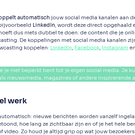
oppelt automatisch
jouw social media kanalen aan d
 bijvoorbeeld
LinkedIn
, wordt deze direct opgehaald 
eft dus niets dubbel te doen: de content die je onlin
sting. De koppelingen met social media kanalen zijn 
owcasting koppelen:
LinkedIn
,
Facebook
,
Instagram
e
 je niet beperkt bent tot je eigen social media. Je k
als nieuwsmedia, magazines of andere inspirerende 
el werk
automatisch: nieuwe berichten worden vanzelf ingela
ond, hoe lang ze zichtbaar zijn en of je het hele beri
f video. Zo houd je altijd grip op wat jouw bezoekers 