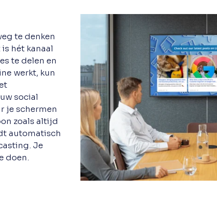
 weg te denken
 is hét kanaal
es te delen en
ine werkt, kun
et
ouw social
r je schermen
on zoals altijd
rdt automatisch
asting. Je
te doen.