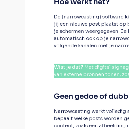
Hoe werkt het?
De (narrowcasting) software
k
jij een nieuwe post plaatst op
je schermen weergegeven. Je ho
automatisch ook op je narrowca
volgende kanalen met je narr
Wist je dat?
Met digital signage
van externe bronnen tonen, zo
Geen gedoe of dubb
Narrowcasting werkt volledig 
bepaalt welke posts worden geto
content, zoals een afbeelding o