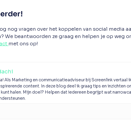
erder!
log nog vragen over het koppelen van social media a
n? We beantwoorden ze graag en helpen je op weg o
act
met ons op!
dachi
a! Als Marketing en communicatieadviseur bij Screenlink vertaal i
inspirerende content. In deze blog deel ik graag tips en inzichten 
 kunt halen. Mijn doel? Helpen dat iedereen begrijpt wat narrowc
ondersteunen.