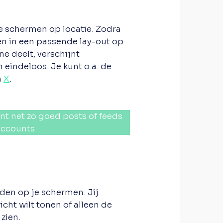
e schermen op locatie. Zodra
en in een passende lay-out op
e deelt, verschijnt
eindeloos. Je kunt o.a. de
n
X
.
unt net zo goed posts of feeds
accounts.
den op je schermen. Jij
cht wilt tonen of alleen de
zien.