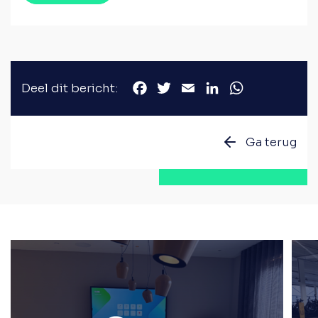
Deel dit bericht:
Facebook
Twitter
Email
LinkedIn
WhatsApp
Ga terug