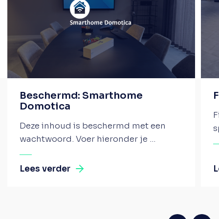
Beschermd: Smarthome
F
Domotica
F
Deze inhoud is beschermd met een
s
wachtwoord. Voer hieronder je ...
Lees verder
L