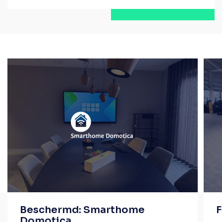
Beschermd: Smarthome
F
Domotica