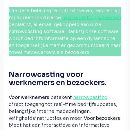
Om deze beleving te optimaliseren, hebben wij
bij Screenlink diverse
narrowcasting schermen
geplaatst, allemaal gekoppeld aan onze
narrowcasting software
. Dankzij onze software
wordt bedrijfsinformatie op een dynamische
en toegankelijke manier gecommuniceerd naar
zowel medewerkers als bezoekers.
Narrowcasting voor
werknemers en bezoekers.
Voor werknemers
betekent
narrowcasting
direct toegang tot real-time bedrijfsupdates,
belangrijke interne mededelingen,
veiligheidsinstructies en meer.
Voor bezoekers
biedt het een interactieve en informatieve