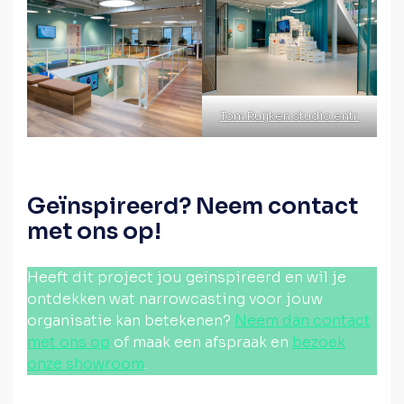
Tom Ruijken studio entr.
Geïnspireerd? Neem contact
met ons op!
Heeft dit project jou geïnspireerd en wil je
ontdekken wat narrowcasting voor jouw
organisatie kan betekenen?
Neem dan contact
met ons op
of maak een afspraak en
bezoek
onze showroom
.