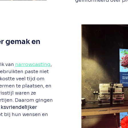
geïnformeerd over pr
er gemak en
ik van
narrowcasting
,
ebruikten paste niet
kostte veel tijd om
ermen te plaatsen, en
isstijl waren ze
artijen. Daarom gingen
ksvriendelijker
t bij hun wensen en