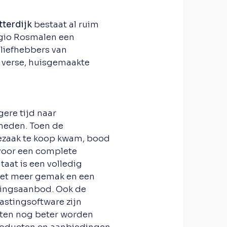
tterdijk
bestaat al ruim
regio Rosmalen een
liefhebbers van
n verse, huisgemaakte
gere tijd naar
heden. Toen de
ezaak te koop kwam, bood
 voor een complete
taat is een volledig
et meer gemak en een
ningsaanbod. Ook de
stingsoftware zijn
nten nog beter worden