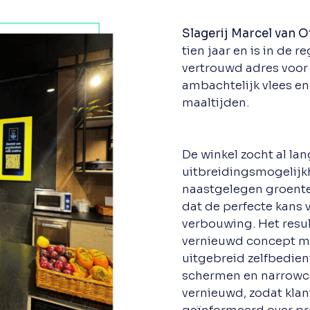
Slagerij Marcel van O
tien jaar en is in de 
vertrouwd adres voor 
ambachtelijk vlees e
maaltijden.
De winkel zocht al lan
uitbreidingsmogelijk
naastgelegen groent
dat de perfecte kans
verbouwing. Het resul
vernieuwd concept m
uitgebreid zelfbedie
schermen en narrowca
vernieuwd, zodat kla