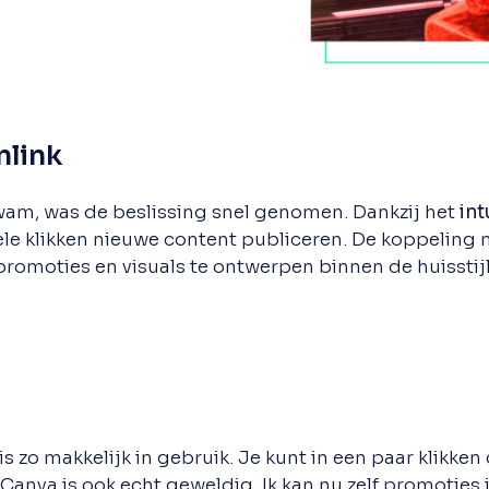
nlink
am, was de beslissing snel genomen. Dankzij het
int
ele klikken nieuwe content publiceren. De koppeling
omoties en visuals te ontwerpen binnen de huisstijl 
s zo makkelijk in gebruik. Je kunt in een paar klikke
anva is ook echt geweldig. Ik kan nu zelf promoties i