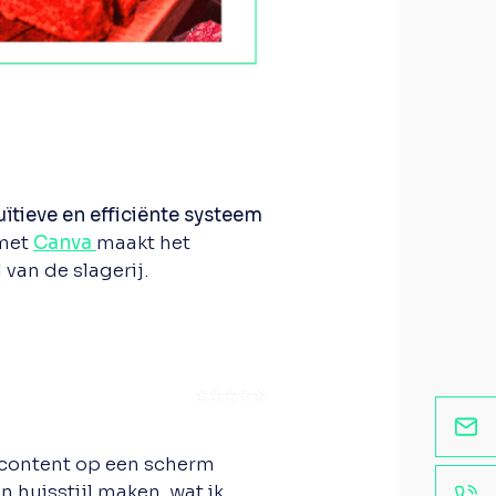
uïtieve en efficiënte systeem
 met
Canva
maakt het
van de slagerij.
☆
★
☆
★
☆
★
☆
★
☆
★
n content op een scherm
n huisstijl maken, wat ik