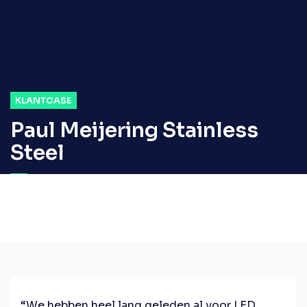
KLANTCASE
Paul Meijering Stainless
Steel
“We hebben heel lang geleden al voor LED